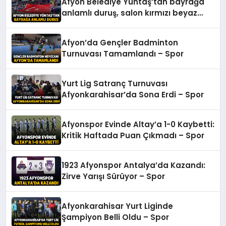
Afyon Belediye Yüntaş’tan bayrağa
anlamlı duruş, salon kırmızı beyaz
oldu – Spor
Afyon’da Gençler Badminton
Turnuvası Tamamlandı – Spor
Yurt Lig Satranç Turnuvası
Afyonkarahisar’da Sona Erdi – Spor
Afyonspor Evinde Altay’a 1-0 Kaybetti:
Kritik Haftada Puan Çıkmadı – Spor
1923 Afyonspor Antalya’da Kazandı:
Zirve Yarışı Sürüyor – Spor
Afyonkarahisar Yurt Liginde
Şampiyon Belli Oldu – Spor