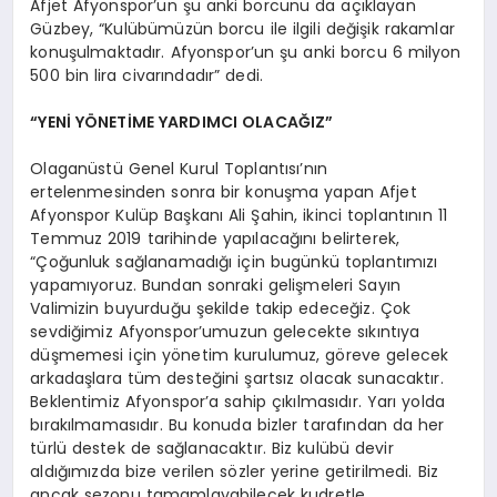
Afjet Afyonspor’un şu anki borcunu da açıklayan
Güzbey, “Kulübümüzün borcu ile ilgili değişik rakamlar
konuşulmaktadır. Afyonspor’un şu anki borcu 6 milyon
500 bin lira civarındadır” dedi.
“YENİ YÖNETİME YARDIMCI OLACAĞIZ”
Olaganüstü Genel Kurul Toplantısı’nın
ertelenmesinden sonra bir konuşma yapan Afjet
Afyonspor Kulüp Başkanı Ali Şahin, ikinci toplantının 11
Temmuz 2019 tarihinde yapılacağını belirterek,
“Çoğunluk sağlanamadığı için bugünkü toplantımızı
yapamıyoruz. Bundan sonraki gelişmeleri Sayın
Valimizin buyurduğu şekilde takip edeceğiz. Çok
sevdiğimiz Afyonspor’umuzun gelecekte sıkıntıya
düşmemesi için yönetim kurulumuz, göreve gelecek
arkadaşlara tüm desteğini şartsız olacak sunacaktır.
Beklentimiz Afyonspor’a sahip çıkılmasıdır. Yarı yolda
bırakılmamasıdır. Bu konuda bizler tarafından da her
türlü destek de sağlanacaktır. Biz kulübü devir
aldığımızda bize verilen sözler yerine getirilmedi. Biz
ancak sezonu tamamlayabilecek kudretle