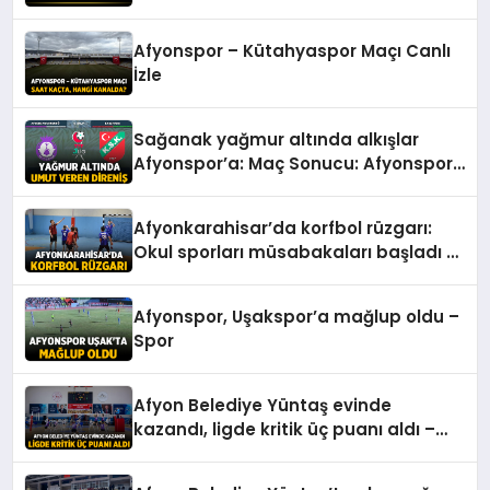
Afyonspor – Kütahyaspor Maçı Canlı
İzle
Sağanak yağmur altında alkışlar
Afyonspor’a: Maç Sonucu: Afyonspor
0 – Karşıyaka: 0 – Spor
Afyonkarahisar’da korfbol rüzgarı:
Okul sporları müsabakaları başladı –
Spor
Afyonspor, Uşakspor’a mağlup oldu –
Spor
Afyon Belediye Yüntaş evinde
kazandı, ligde kritik üç puanı aldı –
Spor