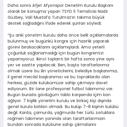
Daha sonra Afjet Afyonspor Denetim Kurulu Başkanı
olarak bir konuşma yapan TSYD İl Temsilcisi Nadir
Güzbey, Vali Mustafa Tutulmaz’ın takıma büyük
destek sağladığını ifade ederek şunları söyledi;
“Şu anki yönetim kurulu daha önce belli açıklamalarda
bulunmuş ve bugünkü kongre için hazırlık yaparak
görevi bırakacaklarını açıklamışlardı. Ama yeterli
çoğunluk sağlanamadığı için bugün kongremizi
yapamıyoruz. İkinci toplantı bir hafta sonra yine aynı
yer ve saatte yapılacak. Ben, başta taraftarlarımız
olmak üzere bu ilin yöneticilerini, belediye başkanımızı,
il genel meclisi başkanımızı ve bu topraklarda olan
herkesi, güzide kulübümüze sahip çıkmaya davet
ediyorum. Bir tane profesyonel futbol takımımız var.
Bugün burada gördüğüm tablo karşısında içim kan
ağlıyor. 7 kişilik yönetim kurulu ve birkaç kişi dışında
genel kurula katılan olmadı. Bu kulüp 7-8 kişinin kulübü
değil. Karda, çamurda, yağmurda her türlü zorluklara
rağmen takımının yanında olan taraftarlarımızın
bundan sonrada kulübüne sahip çıkmalarını