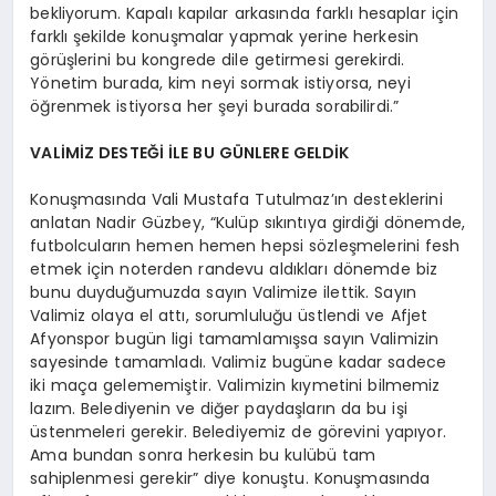
bekliyorum. Kapalı kapılar arkasında farklı hesaplar için
farklı şekilde konuşmalar yapmak yerine herkesin
görüşlerini bu kongrede dile getirmesi gerekirdi.
Yönetim burada, kim neyi sormak istiyorsa, neyi
öğrenmek istiyorsa her şeyi burada sorabilirdi.”
VALİMİZ DESTEĞİ İLE BU GÜNLERE GELDİK
Konuşmasında Vali Mustafa Tutulmaz’ın desteklerini
anlatan Nadir Güzbey, “Kulüp sıkıntıya girdiği dönemde,
futbolcuların hemen hemen hepsi sözleşmelerini fesh
etmek için noterden randevu aldıkları dönemde biz
bunu duyduğumuzda sayın Valimize ilettik. Sayın
Valimiz olaya el attı, sorumluluğu üstlendi ve Afjet
Afyonspor bugün ligi tamamlamışsa sayın Valimizin
sayesinde tamamladı. Valimiz bugüne kadar sadece
iki maça gelememiştir. Valimizin kıymetini bilmemiz
lazım. Belediyenin ve diğer paydaşların da bu işi
üstenmeleri gerekir. Belediyemiz de görevini yapıyor.
Ama bundan sonra herkesin bu kulübü tam
sahiplenmesi gerekir” diye konuştu. Konuşmasında