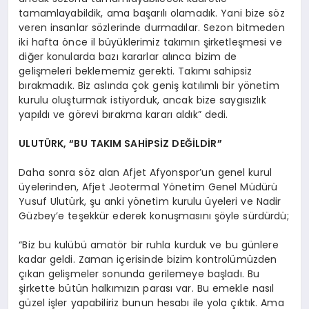
tamamlayabildik, ama başarılı olamadık. Yani bize söz
veren insanlar sözlerinde durmadılar. Sezon bitmeden
iki hafta önce il büyüklerimiz takımın şirketleşmesi ve
diğer konularda bazı kararlar alınca bizim de
gelişmeleri beklememiz gerekti. Takımı sahipsiz
bırakmadık. Biz aslında çok geniş katılımlı bir yönetim
kurulu oluşturmak istiyorduk, ancak bize saygısızlık
yapıldı ve görevi bırakma kararı aldık” dedi.
ULUTÜRK, “BU TAKIM SAHİPSİZ DEĞİLDİR”
Daha sonra söz alan Afjet Afyonspor’un genel kurul
üyelerinden, Afjet Jeotermal Yönetim Genel Müdürü
Yusuf Ulutürk, şu anki yönetim kurulu üyeleri ve Nadir
Güzbey’e teşekkür ederek konuşmasını şöyle sürdürdü;
“Biz bu kulübü amatör bir ruhla kurduk ve bu günlere
kadar geldi. Zaman içerisinde bizim kontrolümüzden
çıkan gelişmeler sonunda gerilemeye başladı. Bu
şirkette bütün halkımızın parası var. Bu emekle nasıl
güzel işler yapabiliriz bunun hesabı ile yola çıktık. Ama