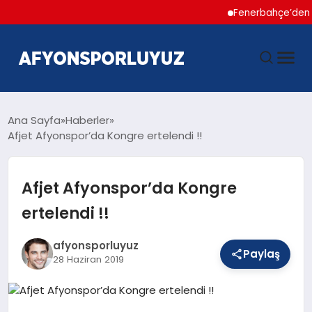
Fenerbahçe’den Hakan Ça
ANASAYFA
Ana Sayfa
Haberler
Afjet Afyonspor’da Kongre ertelendi !!
HABERLER
Afjet Afyonspor’da Kongre
AFYONSPOR
ertelendi !!
FUTBOL
afyonsporluyuz
Paylaş
28 Haziran 2019
BASKETBOL