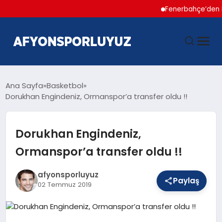
Fenerbahçe’den Hakan 
ANASAYFA
Ana Sayfa
Basketbol
Dorukhan Engindeniz, Ormanspor’a transfer oldu !!
HABERLER
Dorukhan Engindeniz,
AFYONSPOR
Ormanspor’a transfer oldu !!
FUTBOL
afyonsporluyuz
Paylaş
02 Temmuz 2019
BASKETBOL