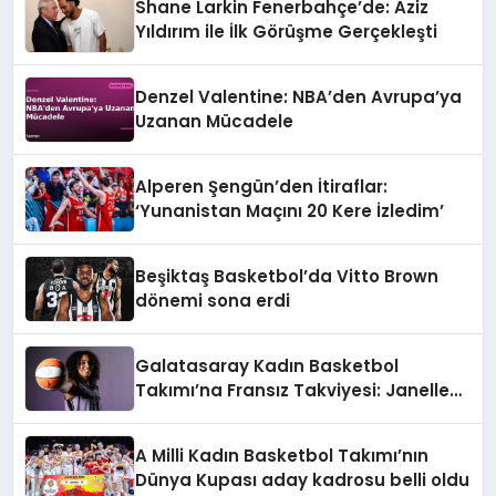
Shane Larkin Fenerbahçe’de: Aziz
Yıldırım ile İlk Görüşme Gerçekleşti
Denzel Valentine: NBA’den Avrupa’ya
Uzanan Mücadele
Alperen Şengün’den İtiraflar:
‘Yunanistan Maçını 20 Kere İzledim’
Beşiktaş Basketbol’da Vitto Brown
dönemi sona erdi
Galatasaray Kadın Basketbol
Takımı’na Fransız Takviyesi: Janelle
Salaün İmzayı Attı
A Milli Kadın Basketbol Takımı’nın
Dünya Kupası aday kadrosu belli oldu