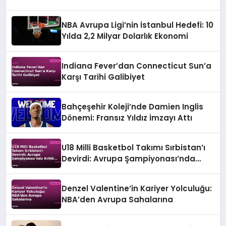
NBA Avrupa Ligi’nin İstanbul Hedefi: 10
Yılda 2,2 Milyar Dolarlık Ekonomi
Indiana Fever’dan Connecticut Sun’a
Karşı Tarihi Galibiyet
Bahçeşehir Koleji’nde Damien Inglis
Dönemi: Fransız Yıldız İmzayı Attı
U18 Milli Basketbol Takımı Sırbistan’ı
Devirdi: Avrupa Şampiyonası’nda
Kritik Galibiyet
Denzel Valentine’in Kariyer Yolculuğu:
NBA’den Avrupa Sahalarına