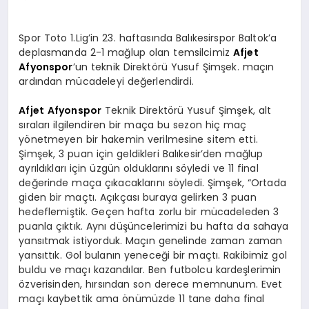
Spor Toto 1.Lig’in 23. haftasında Balıkesirspor Baltok’a
deplasmanda 2-1 mağlup olan temsilcimiz
Afjet
Afyonspor
’un teknik Direktörü Yusuf Şimşek. maçın
ardından mücadeleyi değerlendirdi.
Afjet
Afyonspor
Teknik Direktörü Yusuf Şimşek, alt
sıraları ilgilendiren bir maça bu sezon hiç maç
yönetmeyen bir hakemin verilmesine sitem etti.
Şimşek, 3 puan için geldikleri Balıkesir’den mağlup
ayrıldıkları için üzgün olduklarını söyledi ve 11 final
değerinde maça çıkacaklarını söyledi. Şimşek, “Ortada
giden bir maçtı. Açıkçası buraya gelirken 3 puan
hedeflemiştik. Geçen hafta zorlu bir mücadeleden 3
puanla çıktık. Aynı düşüncelerimizi bu hafta da sahaya
yansıtmak istiyorduk. Maçın genelinde zaman zaman
yansıttık. Gol bulanın yeneceği bir maçtı. Rakibimiz gol
buldu ve maçı kazandılar. Ben futbolcu kardeşlerimin
özverisinden, hırsından son derece memnunum. Evet
maçı kaybettik ama önümüzde 11 tane daha final