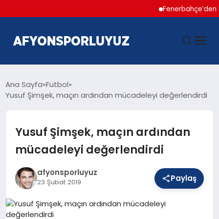
Fenerbahçe’den Hakan Ç
ANASAYFA
Ana Sayfa
Futbol
Yusuf Şimşek, maçın ardından mücadeleyi değerlendirdi
HABERLER
Yusuf Şimşek, maçın ardından
AFYONSPOR
mücadeleyi değerlendirdi
FUTBOL
afyonsporluyuz
Paylaş
23 Şubat 2019
BASKETBOL