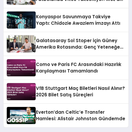
Şampiyonluk Hedefi
Konyaspor Savunmaya Takviye
Yaptı: Chidozie Awaziem İmzayı Attı
Galatasaray Sol Stoper İçin Güney
Amerika Rotasında: Genç Yeteneğe
Resmi Teklif
Como ve Paris FC Arasındaki Hazırlık
Karşılaşması Tamamlandı
VfB Stuttgart Maç Biletleri Nasıl Alınır?
2026 Bilet Satış Süreçleri
Everton’dan Celtic’e Transfer
Hamlesi: Alistair Johnston Gündemde