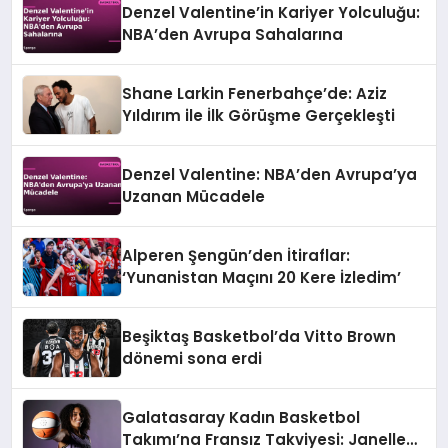
Denzel Valentine’in Kariyer Yolculuğu:
NBA’den Avrupa Sahalarına
Shane Larkin Fenerbahçe’de: Aziz
Yıldırım ile İlk Görüşme Gerçekleşti
Denzel Valentine: NBA’den Avrupa’ya
Uzanan Mücadele
Alperen Şengün’den İtiraflar:
‘Yunanistan Maçını 20 Kere İzledim’
Beşiktaş Basketbol’da Vitto Brown
dönemi sona erdi
Galatasaray Kadın Basketbol
Takımı’na Fransız Takviyesi: Janelle