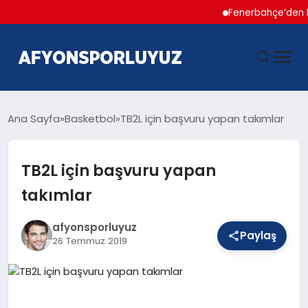
Fenerbahçe’den Hakan 
ANASAYFA
Ana Sayfa
Basketbol
TB2L için başvuru yapan takımlar
HABERLER
TB2L için başvuru yapan
takımlar
AFYONSPOR
afyonsporluyuz
FUTBOL
Paylaş
26 Temmuz 2019
BASKETBOL