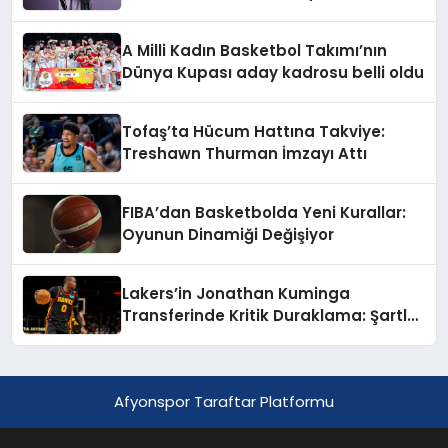
Salaün İmzayı Attı
A Milli Kadın Basketbol Takımı’nın
Dünya Kupası aday kadrosu belli oldu
Tofaş’ta Hücum Hattına Takviye:
Treshawn Thurman İmzayı Attı
FIBA’dan Basketbolda Yeni Kurallar:
Oyunun Dinamiği Değişiyor
Lakers’in Jonathan Kuminga
Transferinde Kritik Duraklama: Şartlar
Uzak
Afyonspor Taraftar Platformu