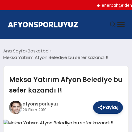
Fenerbahçe’den Hakan
ANASAYFA
Ana Sayfa
Basketbol
Meksa Yatırım Afyon Belediye bu sefer kazandı !!
HABERLER
Meksa Yatırım Afyon Belediye bu
AFYONSPOR
sefer kazandı !!
FUTBOL
afyonsporluyuz
Paylaş
26 Ekim 2019
BASKETBOL