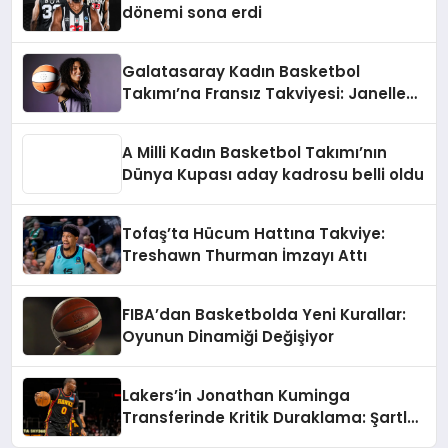
dönemi sona erdi
Galatasaray Kadın Basketbol
Takımı’na Fransız Takviyesi: Janelle
Salaün İmzayı Attı
A Milli Kadın Basketbol Takımı’nın
Dünya Kupası aday kadrosu belli oldu
Tofaş’ta Hücum Hattına Takviye:
Treshawn Thurman İmzayı Attı
FIBA’dan Basketbolda Yeni Kurallar:
Oyunun Dinamiği Değişiyor
Lakers’in Jonathan Kuminga
Transferinde Kritik Duraklama: Şartlar
Uzak