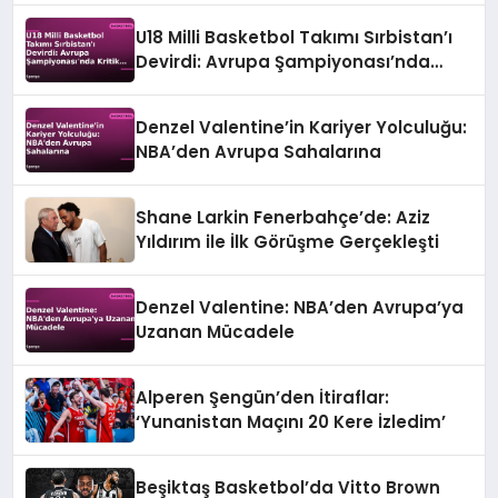
U18 Milli Basketbol Takımı Sırbistan’ı
Devirdi: Avrupa Şampiyonası’nda
Kritik Galibiyet
Denzel Valentine’in Kariyer Yolculuğu:
NBA’den Avrupa Sahalarına
Shane Larkin Fenerbahçe’de: Aziz
Yıldırım ile İlk Görüşme Gerçekleşti
Denzel Valentine: NBA’den Avrupa’ya
Uzanan Mücadele
Alperen Şengün’den İtiraflar:
‘Yunanistan Maçını 20 Kere İzledim’
Beşiktaş Basketbol’da Vitto Brown