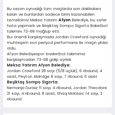
Bu sezon oynadığı tüm maçlarda son dakikalara
kalan ve bunlardan sadece birini kazanabilen
temsilcimiz Meksa Yatırım
Afyon
Belediye, bu sefer
hata yapmadı ve Beşiktaş Sompo Sigorta Baketbol
takımını 73-68 mağlup etti.
Buı önemli karşılaşmada Jordan Crawford oynadığı
muhteşem son periyod performansı ile maçın yıldızı
oldu.
Afyon Belediyespor basketbol takımımız
karşılaşmadan 73-68 galip ayrıldı.
Meksa Yatırım Afyon Belediye:
Jordan Crawford 28 sayı (5/8 üçlük), 6 ribaund, 4
asist, Peyton Aldridge 8 sayı, 7 ribaund, 6 asist
Beşiktaş Sompo Sigorta:
Nemanja Durisiz 11 sayı, 4 ribaund, Jordan Theodore
21 sayı, 4 ribaund, 8 asist, Shaq McKissic 14 sayı, 2
ribaund