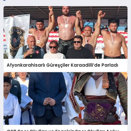
Afyonkarahisarlı Güreşçiler Karaadilli’de Parladı