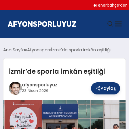
Fenerbahçe’den Hakan Ça
ANASAYFA
Ana Sayfa
Afyonspor
İzmir’de sporla imkân eşitliği
HABERLER
İzmir’de sporla imkân eşitliği
AFYONSPOR
afyonsporluyuz
Paylaş
23 Nisan 2026
FUTBOL
BASKETBOL