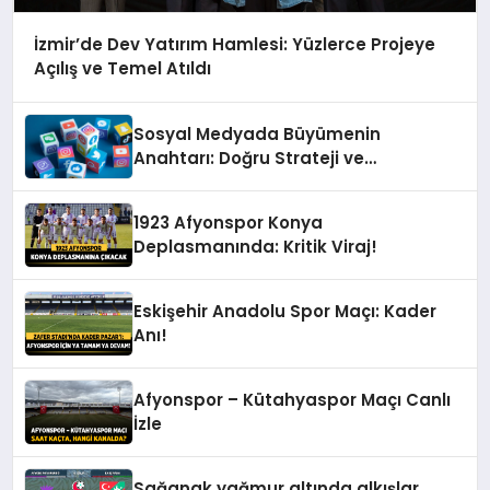
İzmir’de Dev Yatırım Hamlesi: Yüzlerce Projeye
Açılış ve Temel Atıldı
Sosyal Medyada Büyümenin
Anahtarı: Doğru Strateji ve
Profesyonel Yönetim
1923 Afyonspor Konya
Deplasmanında: Kritik Viraj!
Eskişehir Anadolu Spor Maçı: Kader
Anı!
Afyonspor – Kütahyaspor Maçı Canlı
İzle
Sağanak yağmur altında alkışlar