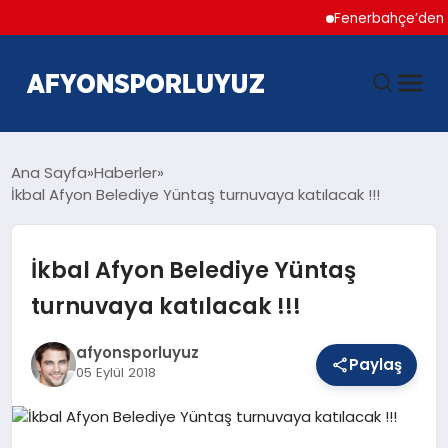
Fenerbahçe’den Hakan Ç
ANASAYFA
Ana Sayfa
Haberler
İkbal Afyon Belediye Yüntaş turnuvaya katılacak !!!
HABERLER
İkbal Afyon Belediye Yüntaş
AFYONSPOR
turnuvaya katılacak !!!
FUTBOL
afyonsporluyuz
Paylaş
05 Eylül 2018
BASKETBOL