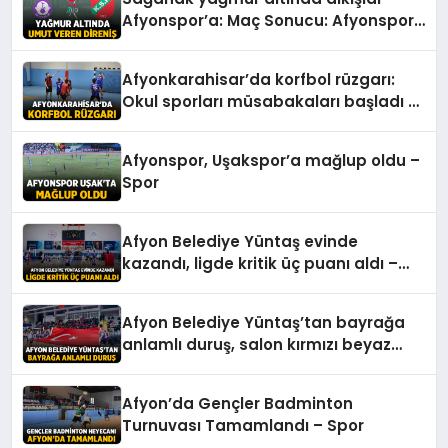
Afyonspor’a: Maç Sonucu: Afyonspor
0 – Karşıyaka: 0 – Spor
Afyonkarahisar’da korfbol rüzgarı:
Okul sporları müsabakaları başladı –
Spor
Afyonspor, Uşakspor’a mağlup oldu –
Spor
Afyon Belediye Yüntaş evinde
kazandı, ligde kritik üç puanı aldı –
Spor
Afyon Belediye Yüntaş’tan bayrağa
anlamlı duruş, salon kırmızı beyaz
oldu – Spor
Afyon’da Gençler Badminton
Turnuvası Tamamlandı – Spor