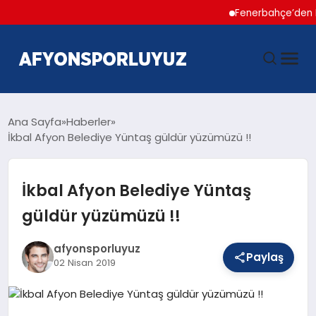
Fenerbahçe’den Hakan Ç
ANASAYFA
Ana Sayfa
Haberler
İkbal Afyon Belediye Yüntaş güldür yüzümüzü !!
HABERLER
İkbal Afyon Belediye Yüntaş
AFYONSPOR
güldür yüzümüzü !!
FUTBOL
afyonsporluyuz
Paylaş
02 Nisan 2019
BASKETBOL