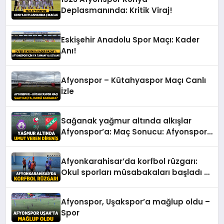
Deplasmanında: Kritik Viraj!
Eskişehir Anadolu Spor Maçı: Kader
Anı!
Afyonspor – Kütahyaspor Maçı Canlı
İzle
Sağanak yağmur altında alkışlar
Afyonspor’a: Maç Sonucu: Afyonspor
0 – Karşıyaka: 0 – Spor
Afyonkarahisar’da korfbol rüzgarı:
Okul sporları müsabakaları başladı –
Spor
Afyonspor, Uşakspor’a mağlup oldu –
Spor