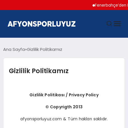
Fenerbahçe’den Hak
ANASAYFA
Ana Sayfa
Gizlilik Politikamız
HABERLER
Gizlilik Politikamız
AFYONSPOR
Gizlilik Politikası / Privacy Policy
FUTBOL
© Copyrigth 2013
BASKETBOL
afyonsporluyuz.com & Tüm hakları saklıdır.