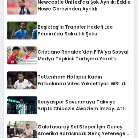
Newcastle United’da Şok Ayrılık: Eddie
Howe Görevinden Ayrıldı
Beşiktaş’ın Transfer Hedefi Leo
Pereira’da Sakatlık Şoku
Cristiano Ronaldo’dan FIFA’ya Sosyal
Medya Tepkisi: Tartışma Yarattı
Tottenham Hotspur Kadın
Futbolunda Vites Yükseltiyor: WSL’de
Şampiyonluk Hedefi
Konyaspor Savunmaya Takviye
Yaptı: Chidozie Awaziem İmzayı Attı
Galatasaray Sol Stoper İçin Güney
Amerika Rotasında: Genç Yeteneğe