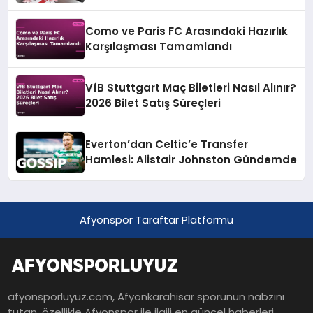
Resmi Teklif
Como ve Paris FC Arasındaki Hazırlık
Karşılaşması Tamamlandı
VfB Stuttgart Maç Biletleri Nasıl Alınır?
2026 Bilet Satış Süreçleri
Everton’dan Celtic’e Transfer
Hamlesi: Alistair Johnston Gündemde
Afyonspor Taraftar Platformu
afyonsporluyuz.com, Afyonkarahisar sporunun nabzını
tutan, özellikle Afyonspor ile ilgili en güncel haberleri,