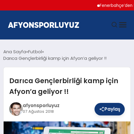
Fenerbahçe’den Hakan Ç
ANASAYFA
Ana Sayfa
Futbol
Darıca Gençlerbirliği kamp için Afyon’a geliyor !!
HABERLER
Darıca Gençlerbirliği kamp için
AFYONSPOR
Afyon’a geliyor !!
FUTBOL
afyonsporluyuz
Paylaş
07 Ağustos 2018
BASKETBOL