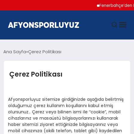
Fenerbahçe’den Hak
ANASAYFA
Ana Sayfa
Çerez Politikası
HABERLER
Çerez Politikası
AFYONSPOR
Afyonsporluyuz sitemize girdiğinizde aşağıda belirtmiş
FUTBOL
olduğumuz çerez kullanım koşullarını kabul etmiş
olursunuz.. Çerez veya bilinen ismi ile “cookie”, mobil
cihazlarınız ve masaüstü bilgisayarlarınızı kullanarak
BASKETBOL
haber sitemizi ziyaret ettiğinizde bilgisayarınız veya
mobil cihazınıza (akıllı telefon, tablet gibi) kaydedilen