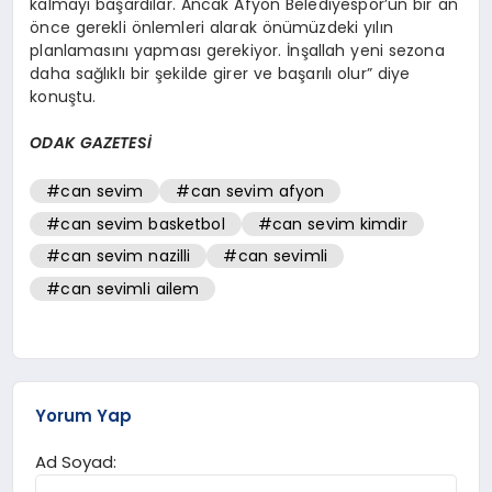
kalmayı başardılar. Ancak Afyon Belediyespor’un bir an
önce gerekli önlemleri alarak önümüzdeki yılın
planlamasını yapması gerekiyor. İnşallah yeni sezona
daha sağlıklı bir şekilde girer ve başarılı olur” diye
konuştu.
ODAK GAZETESİ
#can sevim
#can sevim afyon
#can sevim basketbol
#can sevim kimdir
#can sevim nazilli
#can sevimli
#can sevimli ailem
Yorum Yap
Ad Soyad: