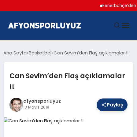
Fenerbahçe’den Hakan 
ANASAYFA
Ana Sayfa
Basketbol
Can Sevim’den Flaş açıklamalar !!
HABERLER
Can Sevim’den Flaş açıklamalar
!!
AFYONSPOR
afyonsporluyuz
FUTBOL
Paylaş
13 Mayıs 2019
BASKETBOL