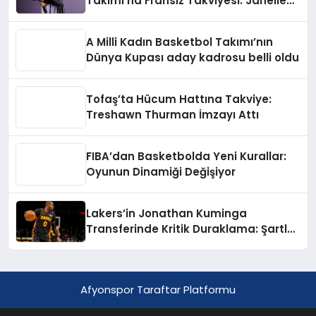
Takımı’na Fransız Takviyesi: Janelle
Salaün İmzayı Attı
A Milli Kadın Basketbol Takımı’nın
Dünya Kupası aday kadrosu belli oldu
Tofaş’ta Hücum Hattına Takviye:
Treshawn Thurman İmzayı Attı
FIBA’dan Basketbolda Yeni Kurallar:
Oyunun Dinamiği Değişiyor
Lakers’in Jonathan Kuminga
Transferinde Kritik Duraklama: Şartlar
Uzak
Afyonspor Taraftar Platformu