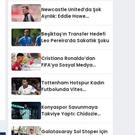
Şekilleniyor
Newcastle United’da Şok
Ayrılık: Eddie Howe
Görevinden Ayrıldı
Beşiktaş’ın Transfer Hedefi
Leo Pereira’da Sakatlık Şoku
Cristiano Ronaldo’dan
FIFA’ya Sosyal Medya
Tepkisi: Tartışma Yarattı
Tottenham Hotspur Kadın
Futbolunda Vites
Yükseltiyor: WSL’de
Şampiyonluk Hedefi
Konyaspor Savunmaya
Takviye Yaptı: Chidozie
Awaziem İmzayı Attı
Galatasaray Sol Stoper İçin