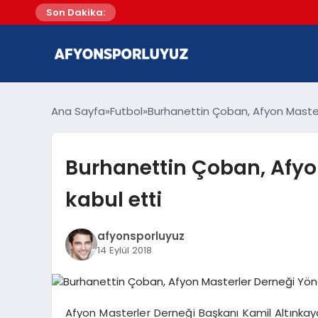
Son Dakika:
Ana Sayfa
Futbol
Burhanettin Çoban, Afyon Master
Burhanettin Çoban, Afyo
kabul etti
afyonsporluyuz
14 Eylül 2018
Afyon Masterler Derneği Başkanı Kamil Altınka