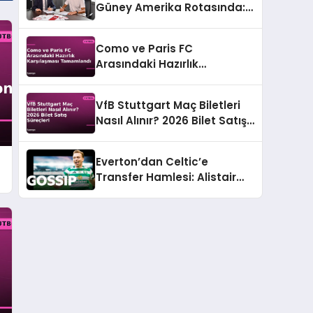
Güney Amerika Rotasında:
Genç Yeteneğe Resmi Teklif
Como ve Paris FC
Arasındaki Hazırlık
Karşılaşması Tamamlandı
VfB Stuttgart Maç Biletleri
Nasıl Alınır? 2026 Bilet Satış
Süreçleri
Everton’dan Celtic’e
Transfer Hamlesi: Alistair
Johnston Gündemde