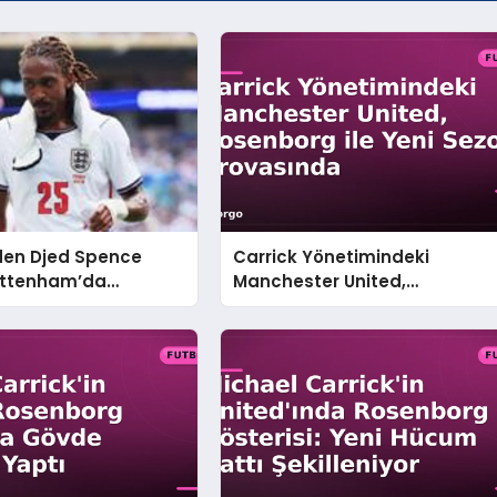
’den Djed Spence
Carrick Yönetimindeki
Tottenham’da
Manchester United,
Belli Oluyor
Rosenborg ile Yeni Sezon
Provasında