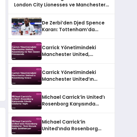
London City Lionesses ve Manchester
United Karşı Karşıya
De Zerbi’den Djed Spence
Kararı: Tottenham’da
Geleceği Belli Oluyor
Carrick Yönetimindeki
Manchester United,
Rosenborg ile Yeni Sezon
Provasında
Carrick Yönetimindeki
Manchester United’ın
Rosenborg Sınavı
Michael Carrick’in United’ı
Rosenborg Karşısında
Gövde Gösterisi Yaptı
Michael Carrick’in
United’ında Rosenborg
Gösterisi: Yeni Hücum Hattı