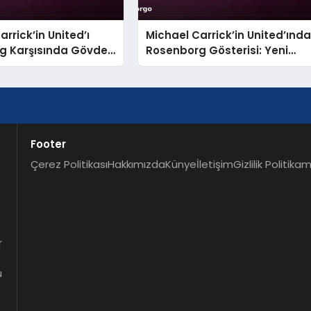
rrick’in United’ı
Michael Carrick’in United’ınd
g Karşısında Gövde
Rosenborg Gösterisi: Yeni
 Yaptı
Hücum Hattı Şekilleniyor
Footer
Çerez Politikası
Hakkımızda
Künye
İletişim
Gizlilik Politikam
r
u