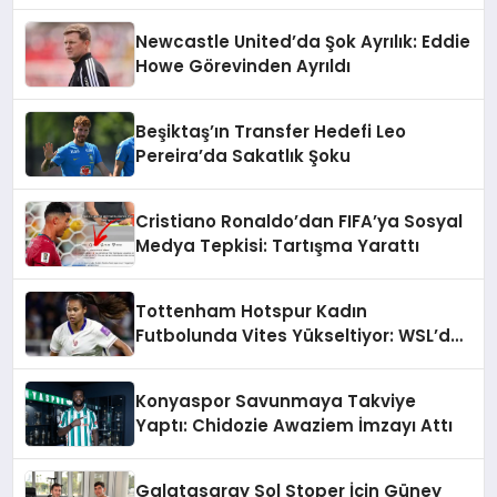
Hattı Şekilleniyor
Newcastle United’da Şok Ayrılık: Eddie
Howe Görevinden Ayrıldı
Beşiktaş’ın Transfer Hedefi Leo
Pereira’da Sakatlık Şoku
Cristiano Ronaldo’dan FIFA’ya Sosyal
Medya Tepkisi: Tartışma Yarattı
Tottenham Hotspur Kadın
Futbolunda Vites Yükseltiyor: WSL’de
Şampiyonluk Hedefi
Konyaspor Savunmaya Takviye
Yaptı: Chidozie Awaziem İmzayı Attı
Galatasaray Sol Stoper İçin Güney