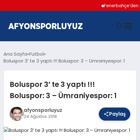
Fenerbahçe’den Hakan Ç
ANASAYFA
Ana Sayfa
Futbol
Boluspor 3′ te 3 yaptı !!! Boluspor: 3 – Ümraniyespor: 1
HABERLER
Boluspor 3′ te 3 yaptı !!!
AFYONSPOR
Boluspor: 3 – Ümraniyespor: 1
FUTBOL
afyonsporluyuz
Paylaş
24 Ağustos 2018
BASKETBOL