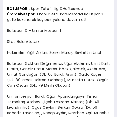
BOLUSPOR
, Spor Toto 1. Lig 3.Haftasında
Ümraniyespor
’u konuk etti. Karşılaşmayı Boluspor 3
golle kazanarak kayıpsız yoluna devam etti
Boluspor: 3 – Ümraniyespor: 1
Stat: Bolu Atatürk
Hakemler: Yiğit Arslan, Soner Maraş, Seyfettin Ünal
Boluspor: Gökhan Değirmenci, Uğur Akdemir, Ümit Kurt,
Diarra, Cengiz Umut Meraş, İshak Çakmak, Akabueze,
Umut Gündoğan (Dk. 66 Burak Asan), Guido Koçer
(Dk. 89 İsmail Haktan Odabaşı), Mustafa Durak, Özgür
Can Özcan (Dk. 79 Melih Okutan)
Ümraniyespor: Burak Öğür, Appindangoye, Timur
Temeltaş, Atabey Çiçek, Emircan Altıntaş (Dk. 46
Leandrinho), Oğuz Ceylan, Serkan Göksu (Dk. 56
Bahadır Taşdelen), Recep Aydın, Merthan Açıl, Mucahit