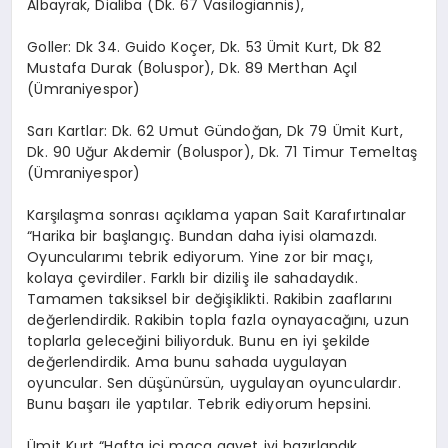
Albayrak, Dialiba (Dk. 67 Vasilogiannis),
Goller: Dk 34. Guido Koçer, Dk. 53 Ümit Kurt, Dk 82
Mustafa Durak (Boluspor), Dk. 89 Merthan Açıl
(Ümraniyespor)
Sarı Kartlar: Dk. 62 Umut Gündoğan, Dk 79 Ümit Kurt,
Dk. 90 Uğur Akdemir (Boluspor), Dk. 71 Timur Temeltaş
(Ümraniyespor)
Karşılaşma sonrası açıklama yapan Sait Karafırtınalar
“Harika bir başlangıç. Bundan daha iyisi olamazdı.
Oyuncularımı tebrik ediyorum. Yine zor bir maçı,
kolaya çevirdiler. Farklı bir diziliş ile sahadaydık.
Tamamen taksiksel bir değişiklikti. Rakibin zaaflarını
değerlendirdik. Rakibin topla fazla oynayacağını, uzun
toplarla geleceğini biliyorduk. Bunu en iyi şekilde
değerlendirdik. Ama bunu sahada uygulayan
oyuncular. Sen düşünürsün, uygulayan oyunculardır.
Bunu başarı ile yaptılar. Tebrik ediyorum hepsini.
Ümit Kurt “Hafta içi maça gayet iyi hazırlandık.