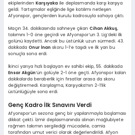
ekiplerinden
Karşıyaka
ile deplasmanda karşı karşıya
geldi. Tartışmalar eşliğinde lige katılımı netleşen
Afyonspor, gençlerden kurulu kadrosuyla sahaya çıktı.
Maçın 34. dakikasında sahneye çıkan
Cihan Akkuş
,
takımını 1-0 öne geçirdi ve Afyonspor’un 3. Lig’deki ilk
golünü kaydetti. Ancak bu üstünlük uzun sürmedi. 43.
dakikada
Onur İnan
skoru 1-1’e taşıdı ve ilk yarı bu
sonuçla sona erdi.
İkinci yarıya hızlı başlayan ev sahibi ekip, 55. dakikada
Ensar Akgün
’ün golüyle 2-1 öne geçti. Afyonspor kalan
dakikalarda beraberlik için fırsatlar arasa da skoru
değiştiremedi. Karşılaşma, Karşıyaka’nın 2-1’lik
üstünlüğüyle sona erdi.
Genç Kadro İlk Sınavını Verdi
Afyonspor’un sezona genç bir yapılanmayla başlaması
dikkat çekti. İzmir deplasmanında alınan mağlubiyete
rağmen takımın sergilediği mücadele, camia
tarafından umut verici olarak değerlendirildi. Afyon