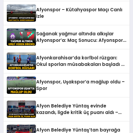
Afyonspor – Kütahyaspor Maçı Canlı
İzle
Sağanak yağmur altında alkışlar
Afyonspor’a: Maç Sonucu: Afyonspor
0 – Karşıyaka: 0 – Spor
Afyonkarahisar’da korfbol rüzgarı:
Okul sporları müsabakaları başladı –
Spor
Afyonspor, Uşakspor’a mağlup oldu –
Spor
Afyon Belediye Yüntaş evinde
kazandı, ligde kritik üç puanı aldı –
Spor
Afyon Belediye Yüntaş’tan bayrağa