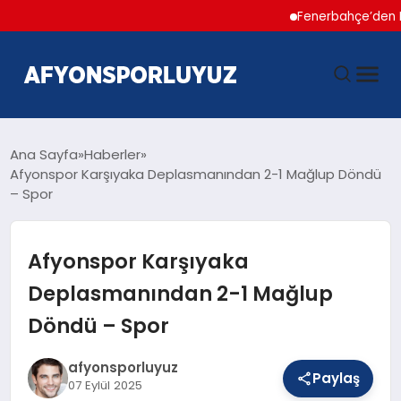
Fenerbahçe’den Hakan Ça
ANASAYFA
Ana Sayfa
Haberler
Afyonspor Karşıyaka Deplasmanından 2-1 Mağlup Döndü
– Spor
HABERLER
AFYONSPOR
Afyonspor Karşıyaka
Deplasmanından 2-1 Mağlup
FUTBOL
Döndü – Spor
BASKETBOL
afyonsporluyuz
Paylaş
07 Eylül 2025