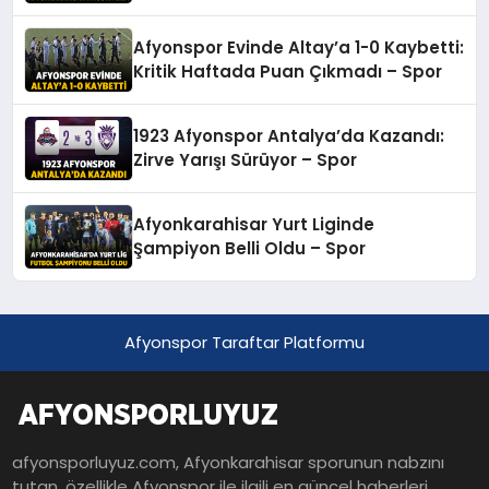
Afyonspor Evinde Altay’a 1-0 Kaybetti:
Kritik Haftada Puan Çıkmadı – Spor
1923 Afyonspor Antalya’da Kazandı:
Zirve Yarışı Sürüyor – Spor
Afyonkarahisar Yurt Liginde
Şampiyon Belli Oldu – Spor
Afyonspor Taraftar Platformu
afyonsporluyuz.com, Afyonkarahisar sporunun nabzını
tutan, özellikle Afyonspor ile ilgili en güncel haberleri,