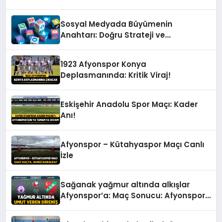
Sosyal Medyada Büyümenin
Anahtarı: Doğru Strateji ve
Profesyonel Yönetim
1923 Afyonspor Konya
Deplasmanında: Kritik Viraj!
Eskişehir Anadolu Spor Maçı: Kader
Anı!
Afyonspor – Kütahyaspor Maçı Canlı
İzle
Sağanak yağmur altında alkışlar
Afyonspor’a: Maç Sonucu: Afyonspor
0 – Karşıyaka: 0 – Spor