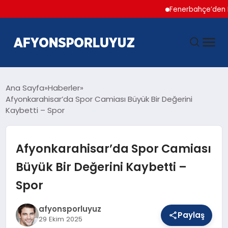
Fenerbahçe’den Hakan Ç
ANASAYFA
Ana Sayfa
Haberler
Afyonkarahisar’da Spor Camiası Büyük Bir Değerini
Kaybetti – Spor
HABERLER
AFYONSPOR
Afyonkarahisar’da Spor Camiası
Büyük Bir Değerini Kaybetti –
FUTBOL
Spor
BASKETBOL
afyonsporluyuz
Paylaş
29 Ekim 2025