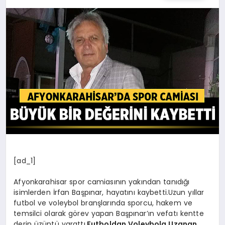
[ad_1]
Afyonkarahisar spor camiasının yakından tanıdığı
isimlerden İrfan Başpınar, hayatını kaybetti.Uzun yıllar
futbol ve voleybol branşlarında sporcu, hakem ve
temsilci olarak görev yapan Başpınar’ın vefatı kentte
derin üzüntü yarattı.
Futboldan Voleybola Uzanan