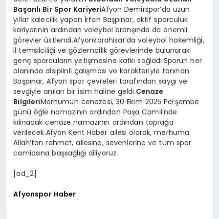
Başarılı Bir Spor Kariyeri
Afyon Demirspor’da uzun
yıllar kalecilik yapan İrfan Başpınar, aktif sporculuk
kariyerinin ardından voleybol branşında da önemli
görevler üstlendi.Afyonkarahisar’da voleybol hakemliği,
il temsilciliği ve gözlemcilik görevlerinde bulunarak
genç sporcuların yetişmesine katkı sağladı.Sporun her
alanında disiplinli çalışması ve karakteriyle tanınan
Başpınar, Afyon spor çevreleri tarafından saygı ve
sevgiyle anılan bir isim haline geldi.
Cenaze
Bilgileri
Merhumun cenazesi, 30 Ekim 2025 Perşembe
günü öğle namazının ardından Paşa Camii’nde
kılınacak cenaze namazının ardından toprağa
verilecek.Afyon Kent Haber ailesi olarak, merhuma
Allah’tan rahmet, ailesine, sevenlerine ve tüm spor
camiasına başsağlığı diliyoruz.
[ad_2]
Afyonspor Haber