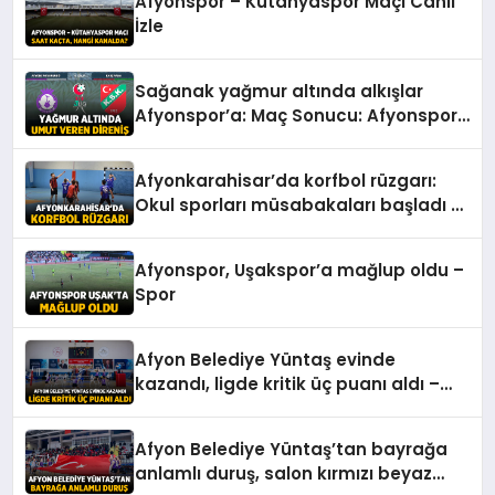
Afyonspor – Kütahyaspor Maçı Canlı
İzle
Sağanak yağmur altında alkışlar
Afyonspor’a: Maç Sonucu: Afyonspor
0 – Karşıyaka: 0 – Spor
Afyonkarahisar’da korfbol rüzgarı:
Okul sporları müsabakaları başladı –
Spor
Afyonspor, Uşakspor’a mağlup oldu –
Spor
Afyon Belediye Yüntaş evinde
kazandı, ligde kritik üç puanı aldı –
Spor
Afyon Belediye Yüntaş’tan bayrağa
anlamlı duruş, salon kırmızı beyaz