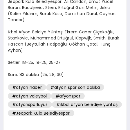
Jeopark Kula Belediyespor: Ali Candan, Umut Yücel
Baran, Buculjevic, Stern, Ertuğrul Gazi Metin, Jekic
(Selim Yıldırım, Burak Köse, Demirhan Durul, Ceyhun
Tendar)
İkbal Afyon Beldiye Yüntaş: Ekrem Caner Çiçekoğlu,
Stankovic, Muhammed Ertuğrul, Klapwijk, Smith, Burak
Hascan (Beytullah Hatipoğlu, Gökhan Çatal, Tunç
Ayhan)
Setler: 18-25, 19-25, 25-27
Süre: 83 dakika (25, 28, 30)
#afyon haber
#afyon spor son dakika
#afyon voleybol
#afyonspor
#afyonsporluyuz
#ikbal afyon belediye yüntaş
#Jeopark Kula Belediyespor