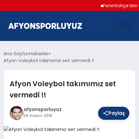
Fenerbahçe’den Hakan Ç
ANASAYFA
Ana Sayfa
Haberler
Afyon Voleybol takımımız set vermedi !!
HABERLER
Afyon Voleybol takımımız set
AFYONSPOR
vermedi !!
FUTBOL
afyonsporluyuz
Paylaş
06 Kasım 2018
BASKETBOL