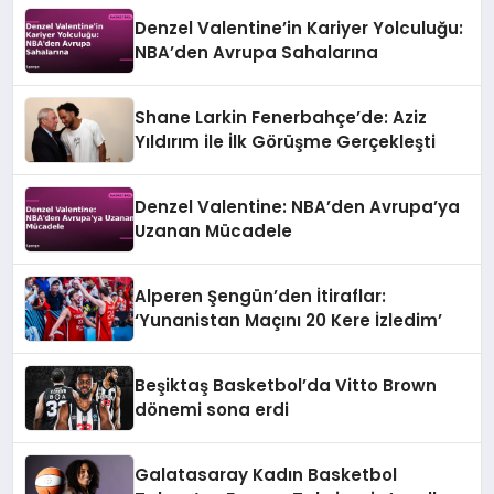
Denzel Valentine’in Kariyer Yolculuğu:
NBA’den Avrupa Sahalarına
Shane Larkin Fenerbahçe’de: Aziz
Yıldırım ile İlk Görüşme Gerçekleşti
Denzel Valentine: NBA’den Avrupa’ya
Uzanan Mücadele
Alperen Şengün’den İtiraflar:
‘Yunanistan Maçını 20 Kere İzledim’
Beşiktaş Basketbol’da Vitto Brown
dönemi sona erdi
Galatasaray Kadın Basketbol