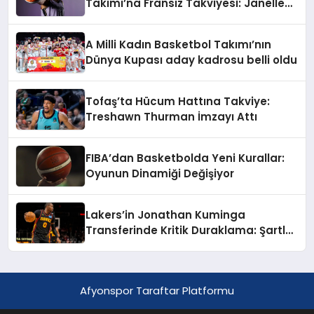
Takımı’na Fransız Takviyesi: Janelle
Salaün İmzayı Attı
A Milli Kadın Basketbol Takımı’nın
Dünya Kupası aday kadrosu belli oldu
Tofaş’ta Hücum Hattına Takviye:
Treshawn Thurman İmzayı Attı
FIBA’dan Basketbolda Yeni Kurallar:
Oyunun Dinamiği Değişiyor
Lakers’in Jonathan Kuminga
Transferinde Kritik Duraklama: Şartlar
Uzak
Afyonspor Taraftar Platformu