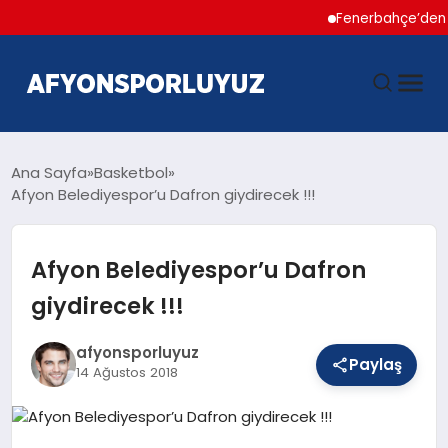
Fenerbahçe’den Hakan
ANASAYFA
Ana Sayfa
Basketbol
Afyon Belediyespor’u Dafron giydirecek !!!
HABERLER
Afyon Belediyespor’u Dafron
AFYONSPOR
giydirecek !!!
FUTBOL
afyonsporluyuz
Paylaş
14 Ağustos 2018
BASKETBOL