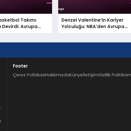
 Basketbol Takımı
Denzel Valentine’in Kariyer
ı Devirdi: Avrupa
Yolculuğu: NBA’den Avrupa
sı’nda Kritik
Sahalarına
Footer
Çerez Politikası
Hakkımızda
Künye
İletişim
Gizlilik Politikam
r
u