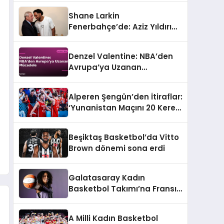
Shane Larkin
Fenerbahçe’de: Aziz Yıldırım
ile İlk Görüşme Gerçekleşti
Denzel Valentine: NBA’den
Avrupa’ya Uzanan
Mücadele
Alperen Şengün’den İtiraflar:
‘Yunanistan Maçını 20 Kere
İzledim’
Beşiktaş Basketbol’da Vitto
Brown dönemi sona erdi
Galatasaray Kadın
Basketbol Takımı’na Fransız
Takviyesi: Janelle Salaün
İmzayı Attı
A Milli Kadın Basketbol