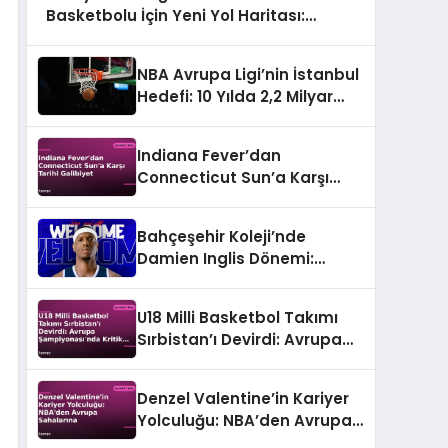
Basketbolu İçin Yeni Yol Haritası:
Hedef Dünya Kupası
NBA Avrupa Ligi’nin İstanbul
Hedefi: 10 Yılda 2,2 Milyar
Dolarlık Ekonomi
Indiana Fever’dan
Connecticut Sun’a Karşı
Tarihi Galibiyet
Bahçeşehir Koleji’nde
Damien Inglis Dönemi:
Fransız Yıldız İmzayı Attı
U18 Milli Basketbol Takımı
Sırbistan’ı Devirdi: Avrupa
Şampiyonası’nda Kritik
Galibiyet
Denzel Valentine’in Kariyer
Yolculuğu: NBA’den Avrupa
Sahalarına