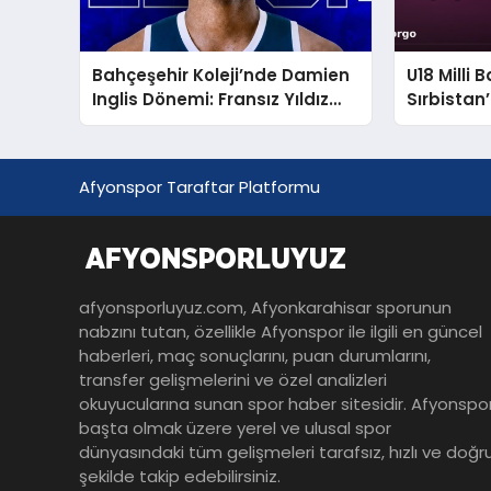
Bahçeşehir Koleji’nde Damien
U18 Milli
Inglis Dönemi: Fransız Yıldız
Sırbistan’
İmzayı Attı
Şampiyona
Galibiyet
Afyonspor Taraftar Platformu
afyonsporluyuz.com, Afyonkarahisar sporunun
nabzını tutan, özellikle Afyonspor ile ilgili en güncel
haberleri, maç sonuçlarını, puan durumlarını,
transfer gelişmelerini ve özel analizleri
okuyucularına sunan spor haber sitesidir. Afyonspo
başta olmak üzere yerel ve ulusal spor
dünyasındaki tüm gelişmeleri tarafsız, hızlı ve doğr
şekilde takip edebilirsiniz.