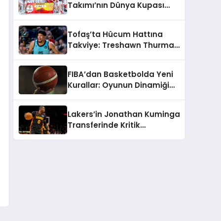
Takımı’nın Dünya Kupası
aday kadrosu belli oldu
Tofaş’ta Hücum Hattına
Takviye: Treshawn Thurman
İmzayı Attı
FIBA’dan Basketbolda Yeni
Kurallar: Oyunun Dinamiği
Değişiyor
Lakers’in Jonathan Kuminga
Transferinde Kritik
Duraklama: Şartlar Uzak