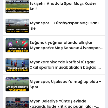
Eskişehir Anadolu Spor Maçı: Kader
Anı!
Afyonspor – Kütahyaspor Maçı Canlı
İzle
Sağanak yağmur altında alkışlar
Afyonspor’a: Maç Sonucu: Afyonspor
0 – Karşıyaka: 0 – Spor
Afyonkarahisar’da korfbol rüzgarı:
Okul sporları müsabakaları başladı –
Spor
Afyonspor, Uşakspor’a mağlup oldu –
Spor
Afyon Belediye Yüntaş evinde
kazandı, ligde kritik üç puanı aldı –