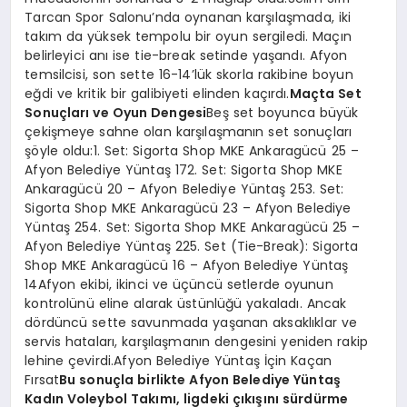
Tarcan Spor Salonu’nda oynanan karşılaşmada, iki
takım da yüksek tempolu bir oyun sergiledi. Maçın
belirleyici anı ise tie-break setinde yaşandı. Afyon
temsilcisi, son sette 16-14’lük skorla rakibine boyun
eğdi ve kritik bir galibiyeti elinden kaçırdı.
Maçta Set
Sonuçları ve Oyun Dengesi
Beş set boyunca büyük
çekişmeye sahne olan karşılaşmanın set sonuçları
şöyle oldu:1. Set: Sigorta Shop MKE Ankaragücü 25 –
Afyon Belediye Yüntaş 172. Set: Sigorta Shop MKE
Ankaragücü 20 – Afyon Belediye Yüntaş 253. Set:
Sigorta Shop MKE Ankaragücü 23 – Afyon Belediye
Yüntaş 254. Set: Sigorta Shop MKE Ankaragücü 25 –
Afyon Belediye Yüntaş 225. Set (Tie-Break): Sigorta
Shop MKE Ankaragücü 16 – Afyon Belediye Yüntaş
14Afyon ekibi, ikinci ve üçüncü setlerde oyunun
kontrolünü eline alarak üstünlüğü yakaladı. Ancak
dördüncü sette savunmada yaşanan aksaklıklar ve
servis hataları, karşılaşmanın dengesini yeniden rakip
lehine çevirdi.Afyon Belediye Yüntaş İçin Kaçan
Fırsat
Bu sonuçla birlikte Afyon Belediye Yüntaş
Kadın Voleybol Takımı, ligdeki çıkışını sürdürme