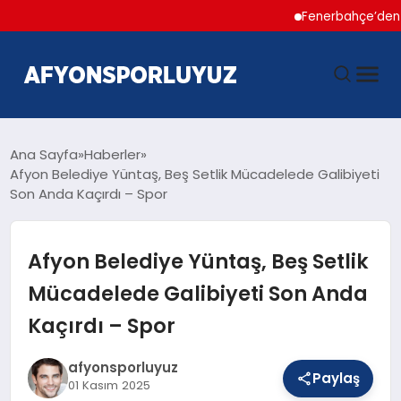
Fenerbahçe’den Hakan 
ANASAYFA
Ana Sayfa
Haberler
Afyon Belediye Yüntaş, Beş Setlik Mücadelede Galibiyeti
Son Anda Kaçırdı – Spor
HABERLER
AFYONSPOR
Afyon Belediye Yüntaş, Beş Setlik
Mücadelede Galibiyeti Son Anda
FUTBOL
Kaçırdı – Spor
BASKETBOL
afyonsporluyuz
Paylaş
01 Kasım 2025