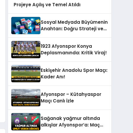
Projeye Açılış ve Temel Atıldı
Sosyal Medyada Büyümenin
Anahtarı: Doğru Strateji ve
Profesyonel Yönetim
1923 Afyonspor Konya
Deplasmanında: Kritik Viraj!
Eskişehir Anadolu Spor Maçı:
Kader Anı!
Afyonspor – Kütahyaspor
Maçı Canlı İzle
Sağanak yağmur altında
alkışlar Afyonspor’a: Maç
Sonucu: Afyonspor 0 –