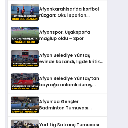
Karşıyaka: 0 – Spor
Afyonkarahisar’da korfbol
rüzgarı: Okul sporları
müsabakaları başladı –
Spor
Afyonspor, Uşakspor’a
mağlup oldu – Spor
Afyon Belediye Yüntaş
evinde kazandı, ligde kritik
üç puanı aldı – Spor
Afyon Belediye Yüntaş’tan
bayrağa anlamlı duruş,
salon kırmızı beyaz oldu –
Spor
Afyon’da Gençler
Badminton Turnuvası
Tamamlandı – Spor
Yurt Lig Satranç Turnuvası