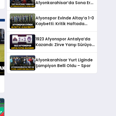
Afyonkarahisar’da Sona Erdi
– Spor
Afyonspor Evinde Altay’a 1-0
Kaybetti: Kritik Haftada
Puan Çıkmadı – Spor
1923 Afyonspor Antalya’da
Kazandı: Zirve Yarışı Sürüyor
– Spor
Afyonkarahisar Yurt Liginde
Şampiyon Belli Oldu – Spor