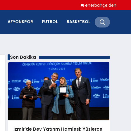
Fenerbahçe’den Hakan Çalhano
AFYONSPOR
FUTBOL
BASKETBOL
Son Dakika
İzmir’de Dev Yatırım Hamlesi: Yüzlerce