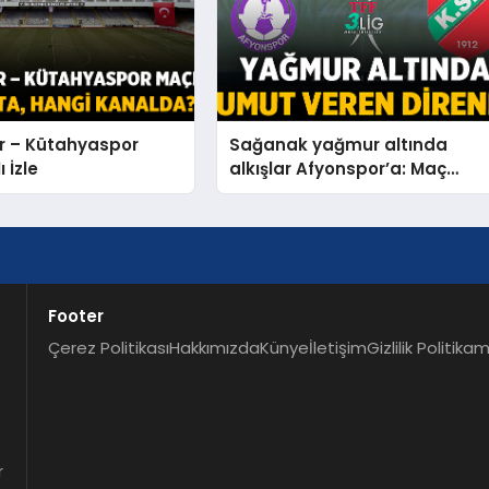
r – Kütahyaspor
Sağanak yağmur altında
 İzle
alkışlar Afyonspor’a: Maç
Sonucu: Afyonspor 0 –
Karşıyaka: 0 – Spor
Footer
Çerez Politikası
Hakkımızda
Künye
İletişim
Gizlilik Politikam
r