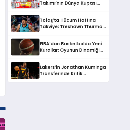
Takımı’nın Dünya Kupası
aday kadrosu belli oldu
Tofaş’ta Hücum Hattına
Takviye: Treshawn Thurman
İmzayı Attı
FIBA’dan Basketbolda Yeni
Kurallar: Oyunun Dinamiği
Değişiyor
Lakers’in Jonathan Kuminga
Transferinde Kritik
Duraklama: Şartlar Uzak