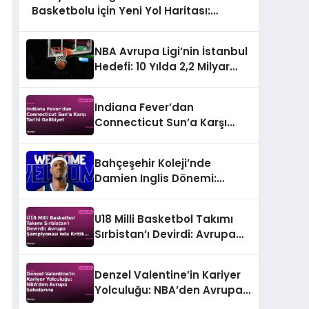
Basketbolu İçin Yeni Yol Haritası:
Hedef Dünya Kupası
NBA Avrupa Ligi’nin İstanbul
Hedefi: 10 Yılda 2,2 Milyar
Dolarlık Ekonomi
Indiana Fever’dan
Connecticut Sun’a Karşı
Tarihi Galibiyet
Bahçeşehir Koleji’nde
Damien Inglis Dönemi:
Fransız Yıldız İmzayı Attı
U18 Milli Basketbol Takımı
Sırbistan’ı Devirdi: Avrupa
Şampiyonası’nda Kritik
Galibiyet
Denzel Valentine’in Kariyer
Yolculuğu: NBA’den Avrupa
Sahalarına