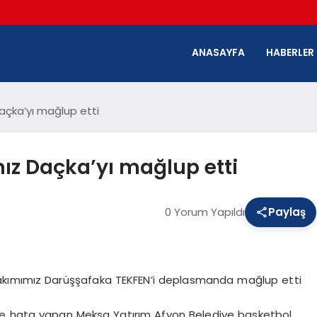
ANASAYFA
HABERLER
açka’yı mağlup etti
ız Daçka’yı mağlup etti
0 Yorum Yapıldı
Paylaş
akımımız Darüşşafaka TEKFEN’i deplasmanda mağlup etti
de hata yapan Meksa Yatırım Afyon Belediye basketbol