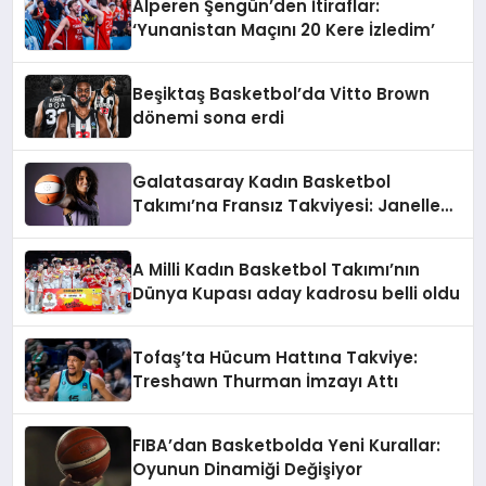
Alperen Şengün’den İtiraflar:
‘Yunanistan Maçını 20 Kere İzledim’
Beşiktaş Basketbol’da Vitto Brown
dönemi sona erdi
Galatasaray Kadın Basketbol
Takımı’na Fransız Takviyesi: Janelle
Salaün İmzayı Attı
A Milli Kadın Basketbol Takımı’nın
Dünya Kupası aday kadrosu belli oldu
Tofaş’ta Hücum Hattına Takviye:
Treshawn Thurman İmzayı Attı
FIBA’dan Basketbolda Yeni Kurallar:
Oyunun Dinamiği Değişiyor