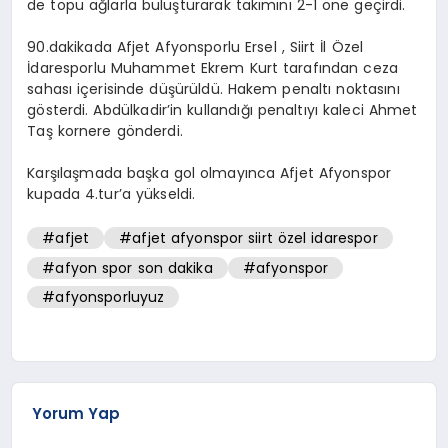
de topu ağlarla buluşturarak takımını 2-1 öne geçirdi.
90.dakikada Afjet Afyonsporlu Ersel , Siirt İl Özel
İdaresporlu Muhammet Ekrem Kurt tarafından ceza
sahası içerisinde düşürüldü. Hakem penaltı noktasını
gösterdi. Abdülkadir’in kullandığı penaltıyı kaleci Ahmet
Taş kornere gönderdi.
Karşılaşmada başka gol olmayınca Afjet Afyonspor
kupada 4.tur’a yükseldi.
#afjet
#afjet afyonspor siirt özel idarespor
#afyon spor son dakika
#afyonspor
#afyonsporluyuz
Yorum Yap