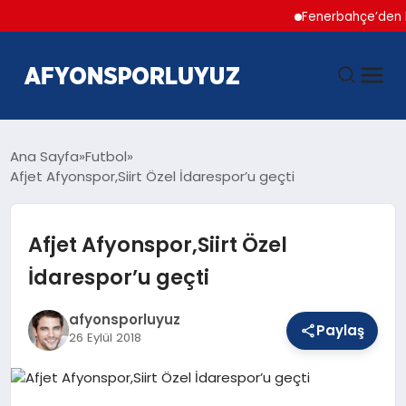
Fenerbahçe’den Hakan Ç
ANASAYFA
Ana Sayfa
Futbol
Afjet Afyonspor,Siirt Özel İdarespor’u geçti
HABERLER
Afjet Afyonspor,Siirt Özel
AFYONSPOR
İdarespor’u geçti
FUTBOL
afyonsporluyuz
Paylaş
26 Eylül 2018
BASKETBOL