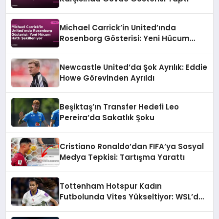
Michael Carrick’in United’ında
Rosenborg Gösterisi: Yeni Hücum
Hattı Şekilleniyor
Newcastle United’da Şok Ayrılık: Eddie
Howe Görevinden Ayrıldı
Beşiktaş’ın Transfer Hedefi Leo
Pereira’da Sakatlık Şoku
Cristiano Ronaldo’dan FIFA’ya Sosyal
Medya Tepkisi: Tartışma Yarattı
Tottenham Hotspur Kadın
Futbolunda Vites Yükseltiyor: WSL’de
Şampiyonluk Hedefi