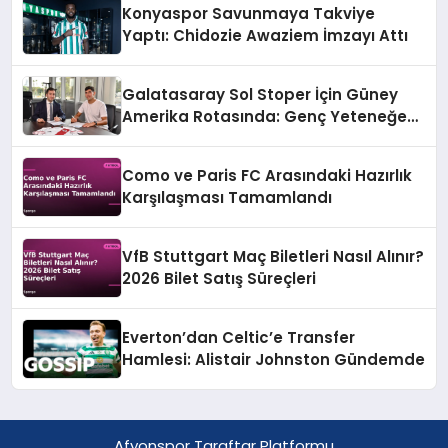
Konyaspor Savunmaya Takviye
Yaptı: Chidozie Awaziem İmzayı Attı
Galatasaray Sol Stoper İçin Güney
Amerika Rotasında: Genç Yeteneğe
Resmi Teklif
Como ve Paris FC Arasındaki Hazırlık
Karşılaşması Tamamlandı
VfB Stuttgart Maç Biletleri Nasıl Alınır?
2026 Bilet Satış Süreçleri
Everton’dan Celtic’e Transfer
Hamlesi: Alistair Johnston Gündemde
Afyonspor Taraftar Platformu