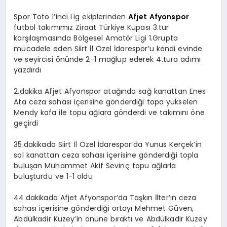
Spor Toto 1’inci Lig ekiplerinden
Afjet
Afyonspor
futbol takımımız Ziraat Türkiye Kupası 3.tur
karşılaşmasında Bölgesel Amatör Ligi 1.Grupta
mücadele eden Siirt İl Özel İdarespor’u kendi evinde
ve seyircisi önünde 2-1 mağlup ederek 4.tura adımı
yazdırdı
2.dakika Afjet Afyonspor atağında sağ kanattan Enes
Ata ceza sahası içerisine gönderdiği topa yükselen
Mendy kafa ile topu ağlara gönderdi ve takımını öne
geçirdi
35.dakikada Siirt İl Özel İdarespor’da Yunus Kerçek’in
sol kanattan ceza sahası içerisine gönderdiği topla
buluşan Muhammet Akif Sevinç topu ağlarla
buluşturdu ve 1-1 oldu
44.dakikada Afjet Afyonspor’da Taşkın İlter’in ceza
sahası içerisine gönderdiği ortayı Mehmet Güven,
Abdülkadir Kuzey’in önüne bıraktı ve Abdülkadir Kuzey