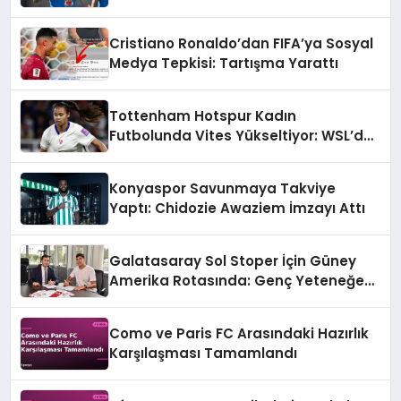
Cristiano Ronaldo’dan FIFA’ya Sosyal
Medya Tepkisi: Tartışma Yarattı
Tottenham Hotspur Kadın
Futbolunda Vites Yükseltiyor: WSL’de
Şampiyonluk Hedefi
Konyaspor Savunmaya Takviye
Yaptı: Chidozie Awaziem İmzayı Attı
Galatasaray Sol Stoper İçin Güney
Amerika Rotasında: Genç Yeteneğe
Resmi Teklif
Como ve Paris FC Arasındaki Hazırlık
Karşılaşması Tamamlandı