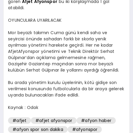
gören
Afjet Afyonspor
bu iki karşılaşmada 1 gol
atabildi.
OYUNCULARA UYARILACAK
Mor beyazlı takımın Cuma günü kendi saha ve
seyircisi önünde sahadan farklı bir skorla yenik
ayrılması yönetimi harekete geçirdi. Her ne kadar
AfjetAfyonspor yönetimi ve Teknik Direktör Serhat
Gülpınar’dan açıklama gelmemesine rağmen,
Gazişehir Gaziantep maçından sonra mor beyazlı
kulübün Serhat Gülpınar ile yollarını ayırdığı öğrenildi.
Bu arada yönetim kurulu üyelerinin, kötü gidişe son
verilmesi konusunda futbolcularla da bir araya gelerek
uyarıda bulunacakları ifade edildi.
Kaynak : Odak
#afjet
#afjet afyonspor
#afyon haber
#afyon spor son dakika
#afyonspor