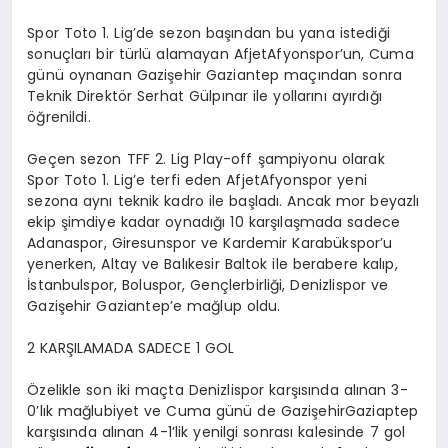
Spor Toto 1. Lig’de sezon başından bu yana istediği
sonuçları bir türlü alamayan AfjetAfyonspor’un, Cuma
günü oynanan Gazişehir Gaziantep maçından sonra
Teknik Direktör Serhat Gülpınar ile yollarını ayırdığı
öğrenildi.
Geçen sezon TFF 2. Lig Play-off şampiyonu olarak
Spor Toto 1. Lig’e terfi eden AfjetAfyonspor yeni
sezona aynı teknik kadro ile başladı. Ancak mor beyazlı
ekip şimdiye kadar oynadığı 10 karşılaşmada sadece
Adanaspor, Giresunspor ve Kardemir Karabükspor’u
yenerken, Altay ve Balıkesir Baltok ile berabere kalıp,
İstanbulspor, Boluspor, Gençlerbirliği, Denizlispor ve
Gazişehir Gaziantep’e mağlup oldu.
2 KARŞILAMADA SADECE 1 GOL
Özelikle son iki maçta Denizlispor karşısında alınan 3-
0’lık mağlubiyet ve Cuma günü de GazişehirGaziaptep
karşısında alınan 4-1’lik yenilgi sonrası kalesinde 7 gol