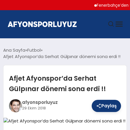
Fenerbahçe’den Hakan Ç
ANASAYFA
Ana Sayfa
Futbol
Afjet Afyonspor’da Serhat Gülpınar dönemi sona erdi !!
HABERLER
Afjet Afyonspor’da Serhat
AFYONSPOR
Gülpınar dönemi sona erdi !!
FUTBOL
afyonsporluyuz
Paylaş
29 Ekim 2018
BASKETBOL