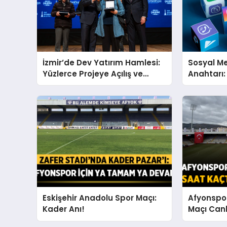
İzmir’de Dev Yatırım Hamlesi:
Sosyal M
Yüzlerce Projeye Açılış ve
Anahtarı:
Temel Atıldı
Profesyo
Eskişehir Anadolu Spor Maçı:
Afyonspo
Kader Anı!
Maçı Canlı