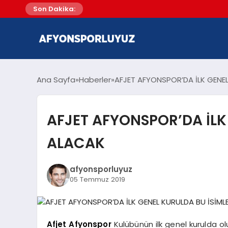
Son Dakika:
Ana Sayfa
Haberler
AFJET AFYONSPOR’DA İLK GENEL
AFJET AFYONSPOR’DA İLK
ALACAK
afyonsporluyuz
05 Temmuz 2019
Afjet Afyonspor
Kulübünün ilk genel kurulda ol