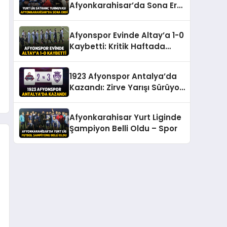
Afyonkarahisar’da Sona Erdi
– Spor
Afyonspor Evinde Altay’a 1-0
Kaybetti: Kritik Haftada
Puan Çıkmadı – Spor
1923 Afyonspor Antalya’da
Kazandı: Zirve Yarışı Sürüyor
– Spor
Afyonkarahisar Yurt Liginde
Şampiyon Belli Oldu – Spor