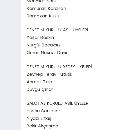
Mehmet Saru
Kamuran Karahan
Ramazan Kuzu
DENETİM KURULU ASİL ÜYELERİ
Yaşar Baskın
Nurgül Bacaksız
Orhun Nusret Öner
DENETİM KURULU YEDEK ÜYELERİ
Zeynep Feray Tutkak
Ahmet Tekeli
Duygu Çınar
BALOTAJ KURULU ASİL ÜYELERİ
Hüsnü Serteser
Niyazi Ertaş
Bekir Akçeşme