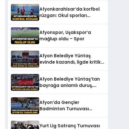
Karşıyaka: 0 – Spor
Afyonkarahisar’da korfbol
rüzgarı: Okul sporları
müsabakaları başladı –
Spor
Afyonspor, Uşakspor’a
mağlup oldu – Spor
Afyon Belediye Yüntaş
evinde kazandı, ligde kritik
üç puanı aldı – Spor
Afyon Belediye Yüntaş’tan
bayrağa anlamlı duruş,
salon kırmızı beyaz oldu –
Spor
Afyon’da Gençler
Badminton Turnuvası
Tamamlandı – Spor
Yurt Lig Satranç Turnuvası