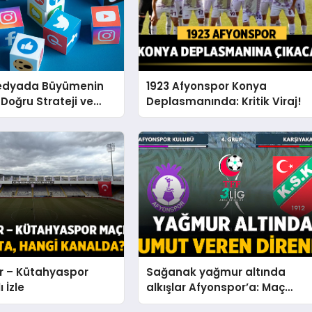
edyada Büyümenin
1923 Afyonspor Konya
 Doğru Strateji ve
Deplasmanında: Kritik Viraj!
nel Yönetim
r – Kütahyaspor
Sağanak yağmur altında
 İzle
alkışlar Afyonspor’a: Maç
Sonucu: Afyonspor 0 –