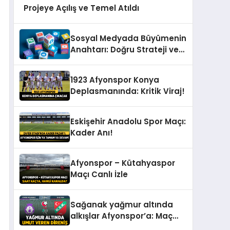
Projeye Açılış ve Temel Atıldı
Sosyal Medyada Büyümenin
Anahtarı: Doğru Strateji ve
Profesyonel Yönetim
1923 Afyonspor Konya
Deplasmanında: Kritik Viraj!
Eskişehir Anadolu Spor Maçı:
Kader Anı!
Afyonspor – Kütahyaspor
Maçı Canlı İzle
Sağanak yağmur altında
alkışlar Afyonspor’a: Maç
Sonucu: Afyonspor 0 –