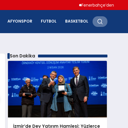
Fenerbahçe’den Hakan Çalhano
AFYONSPOR
FUTBOL
BASKETBOL
Son Dakika
İzmir’de Dev Yatırım Hamlesi: Yüzlerce