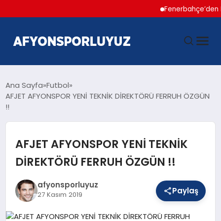
Fenerbahçe’den Hakan 
ANASAYFA
Ana Sayfa
Futbol
AFJET AFYONSPOR YENİ TEKNİK DİREKTÖRÜ FERRUH ÖZGÜN
!!
HABERLER
AFYONSPOR
AFJET AFYONSPOR YENİ TEKNİK
DİREKTÖRÜ FERRUH ÖZGÜN !!
FUTBOL
afyonsporluyuz
Paylaş
27 Kasım 2019
BASKETBOL