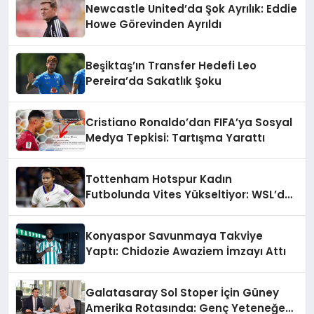
Newcastle United’da Şok Ayrılık: Eddie
Howe Görevinden Ayrıldı
Beşiktaş’ın Transfer Hedefi Leo
Pereira’da Sakatlık Şoku
Cristiano Ronaldo’dan FIFA’ya Sosyal
Medya Tepkisi: Tartışma Yarattı
Tottenham Hotspur Kadın
Futbolunda Vites Yükseltiyor: WSL’de
Şampiyonluk Hedefi
Konyaspor Savunmaya Takviye
Yaptı: Chidozie Awaziem İmzayı Attı
Galatasaray Sol Stoper İçin Güney
Amerika Rotasında: Genç Yeteneğe