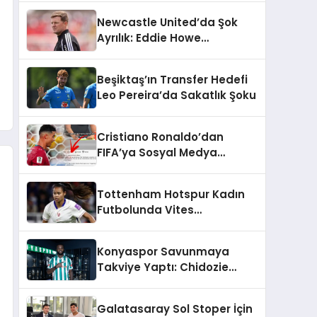
Şekilleniyor
Newcastle United’da Şok
Ayrılık: Eddie Howe
Görevinden Ayrıldı
Beşiktaş’ın Transfer Hedefi
Leo Pereira’da Sakatlık Şoku
Cristiano Ronaldo’dan
FIFA’ya Sosyal Medya
Tepkisi: Tartışma Yarattı
Tottenham Hotspur Kadın
Futbolunda Vites
Yükseltiyor: WSL’de
Şampiyonluk Hedefi
Konyaspor Savunmaya
Takviye Yaptı: Chidozie
Awaziem İmzayı Attı
Galatasaray Sol Stoper İçin