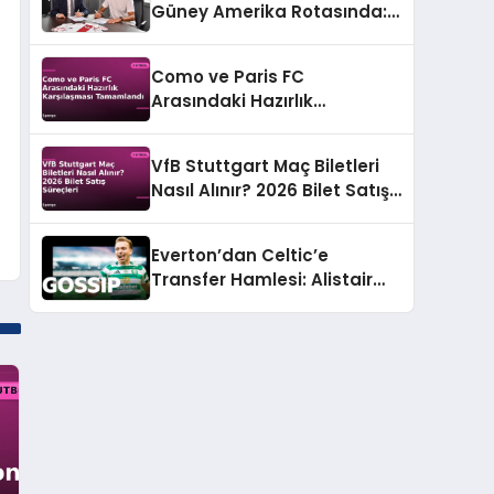
Güney Amerika Rotasında:
Genç Yeteneğe Resmi Teklif
Como ve Paris FC
Arasındaki Hazırlık
Karşılaşması Tamamlandı
VfB Stuttgart Maç Biletleri
Nasıl Alınır? 2026 Bilet Satış
Süreçleri
Everton’dan Celtic’e
Transfer Hamlesi: Alistair
Johnston Gündemde