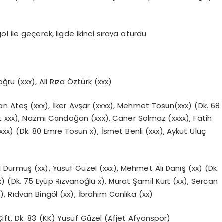
ol ile geçerek, ligde ikinci sıraya oturdu
u (xxx), Ali Rıza Öztürk (xxx)
teş (xxx), İlker Avşar (xxxx), Mehmet Tosun(xxx) (Dk. 68
ft xxx), Nazmi Candoğan (xxx), Caner Solmaz (xxxx), Fatih
x) (Dk. 80 Emre Tosun x), İsmet Benli (xxx), Aykut Uluç
 Durmuş (xx), Yusuf Güzel (xxx), Mehmet Ali Danış (xx) (Dk.
x) (Dk. 75 Eyüp Rızvanoğlu x), Murat Şamil Kurt (xx), Sercan
x), Rıdvan Bingöl (xx), İbrahim Canlıka (xx)
 Çift, Dk. 83 (KK) Yusuf Güzel (Afjet Afyonspor)