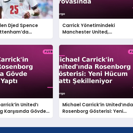
’den Djed Spence
Carrick Yönetimindeki
Tottenham’da
Manchester United,
Belli Oluyor
Rosenborg ile Yeni Sezon
Provasında
rrick’in United’ı
Michael Carrick’in United’ınd
g Karşısında Gövde
Rosenborg Gösterisi: Yeni
 Yaptı
Hücum Hattı Şekilleniyor