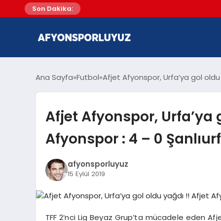
Son Dakika:
Ana Sayfa
Futbol
Afjet Afyonspor, Urfa’ya gol oldu 
Afjet Afyonspor, Urfa’ya g
Afyonspor : 4 – 0 Şanlıur
afyonsporluyuz
15 Eylül 2019
TFF 2’nci Lig Beyaz Grup’ta mücadele eden Afj