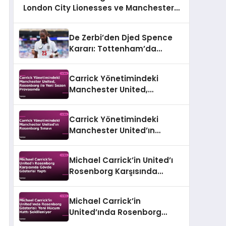
London City Lionesses ve Manchester
United Karşı Karşıya
De Zerbi’den Djed Spence
Kararı: Tottenham’da
Geleceği Belli Oluyor
Carrick Yönetimindeki
Manchester United,
Rosenborg ile Yeni Sezon
Provasında
Carrick Yönetimindeki
Manchester United’ın
Rosenborg Sınavı
Michael Carrick’in United’ı
Rosenborg Karşısında
Gövde Gösterisi Yaptı
Michael Carrick’in
United’ında Rosenborg
Gösterisi: Yeni Hücum Hattı