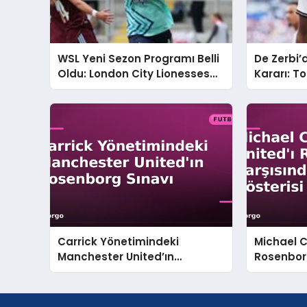
WSL Yeni Sezon Programı Belli
De Zerbi
Oldu: London City Lionesses
Kararı: 
ve Manchester United Karşı
Geleceği 
Karşıya
Carrick Yönetimindeki
Michael Ca
Manchester United’ın
Rosenbor
Rosenborg Sınavı
Gösterisi