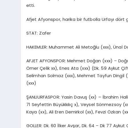
etti.
Afjet Afyonspor, harika bir futbolla Urfayı dört g
STAT: Zafer
HAKEMLER: Muhammet Ali Metoğlu (xxx), Ünal Doğr
AFJET AFYONSPOR: Mehmet Doğan (xxx) – Doğan A
Ömer Çelik xx), Enes Ata (xxx) (Dk. 59 Aykut Çi
Selimhan Solmaz (xxx), Mehmet Tayfun Dingil (xx
(xxx)
ŞANLIURFASPOR: Yasin Davuş (xx) – İbrahim Halil
71 Seyfettin Büyükkılıç x), Veysel Sönmezsoy (x
Kaya (xx), Ali Eren Demirkol (xx), Fevzi Özkan (x
GOLLER: Dk. 60 İlker Avşar, Dk. 64 – Dk 77 Aykut