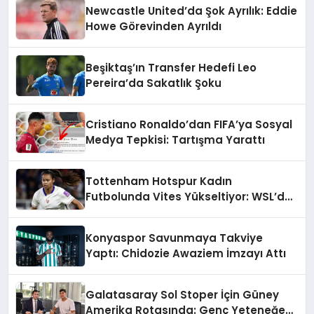
Newcastle United’da Şok Ayrılık: Eddie
Howe Görevinden Ayrıldı
Beşiktaş’ın Transfer Hedefi Leo
Pereira’da Sakatlık Şoku
Cristiano Ronaldo’dan FIFA’ya Sosyal
Medya Tepkisi: Tartışma Yarattı
Tottenham Hotspur Kadın
Futbolunda Vites Yükseltiyor: WSL’de
Şampiyonluk Hedefi
Konyaspor Savunmaya Takviye
Yaptı: Chidozie Awaziem İmzayı Attı
Galatasaray Sol Stoper İçin Güney
Amerika Rotasında: Genç Yeteneğe