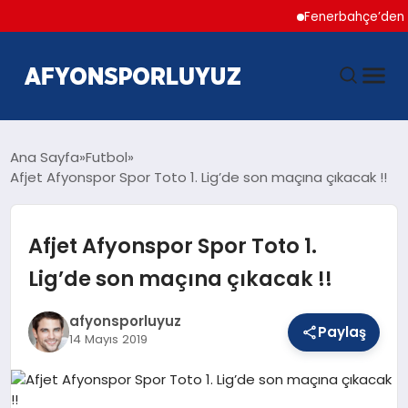
Fenerbahçe’den Hakan Ç
ANASAYFA
Ana Sayfa
Futbol
Afjet Afyonspor Spor Toto 1. Lig’de son maçına çıkacak !!
HABERLER
Afjet Afyonspor Spor Toto 1.
AFYONSPOR
Lig’de son maçına çıkacak !!
FUTBOL
afyonsporluyuz
Paylaş
14 Mayıs 2019
BASKETBOL