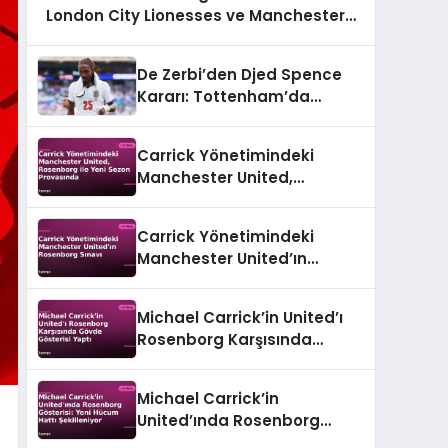
London City Lionesses ve Manchester
United Karşı Karşıya
De Zerbi’den Djed Spence
Kararı: Tottenham’da
Geleceği Belli Oluyor
Carrick Yönetimindeki
Manchester United,
Rosenborg ile Yeni Sezon
Provasında
Carrick Yönetimindeki
Manchester United’ın
Rosenborg Sınavı
Michael Carrick’in United’ı
Rosenborg Karşısında
Gövde Gösterisi Yaptı
Michael Carrick’in
United’ında Rosenborg
Gösterisi: Yeni Hücum Hattı