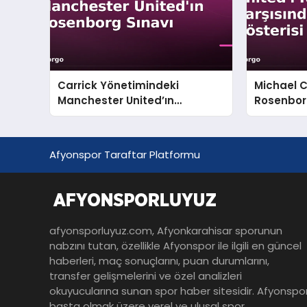
Carrick Yönetimindeki
Michael Ca
Manchester United’ın
Rosenbor
Rosenborg Sınavı
Gösterisi
Afyonspor Taraftar Platformu
afyonsporluyuz.com, Afyonkarahisar sporunun
nabzını tutan, özellikle Afyonspor ile ilgili en güncel
haberleri, maç sonuçlarını, puan durumlarını,
transfer gelişmelerini ve özel analizleri
okuyucularına sunan spor haber sitesidir. Afyonspo
başta olmak üzere yerel ve ulusal spor