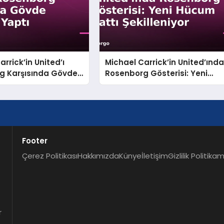
rrick’in United’ı
Michael Carrick’in United’ınd
g Karşısında Gövde
Rosenborg Gösterisi: Yeni
 Yaptı
Hücum Hattı Şekilleniyor
Footer
Çerez Politikası
Hakkımızda
Künye
İletişim
Gizlilik Politikam
r