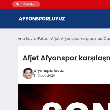
Son Dakika:
Ana Sayfa
Futbol
Afjet Afyonspor karşılaşması Can
Afjet Afyonspor karşılaş
afyonsporluyuz
31 Ocak 2020