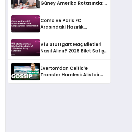
Güney Amerika Rotasında:
Genç Yeteneğe Resmi Teklif
Como ve Paris FC
Arasındaki Hazırlık
Karşılaşması Tamamlandı
VfB Stuttgart Maç Biletleri
Nasıl Alınır? 2026 Bilet Satış
Süreçleri
Everton’dan Celtic’e
Transfer Hamlesi: Alistair
Johnston Gündemde