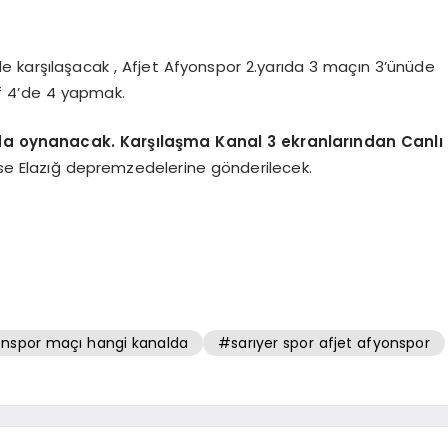
le karşılaşacak , Afjet Afyonspor 2.yarıda 3 maçın 3’ünüde
f 4’de 4 yapmak.
da oynanacak. Karşılaşma Kanal 3 ekranlarından Canlı
 ise Elazığ depremzedelerine gönderilecek.
yonspor maçı hangi kanalda
#sarıyer spor afjet afyonspor