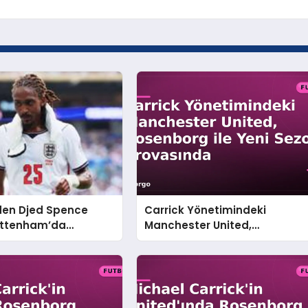
’den Djed Spence
Carrick Yönetimindeki
Tottenham’da
Manchester United,
Belli Oluyor
Rosenborg ile Yeni Sezon
Provasında