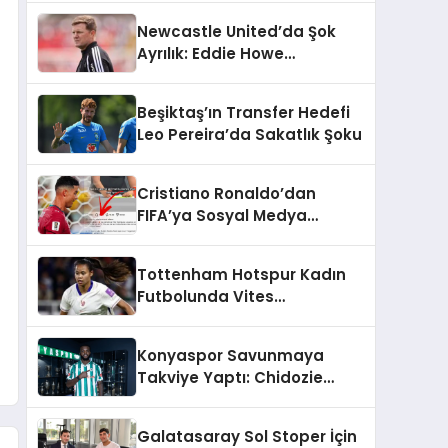
Şekilleniyor
Newcastle United’da Şok
Ayrılık: Eddie Howe
Görevinden Ayrıldı
Beşiktaş’ın Transfer Hedefi
Leo Pereira’da Sakatlık Şoku
Cristiano Ronaldo’dan
FIFA’ya Sosyal Medya
Tepkisi: Tartışma Yarattı
Tottenham Hotspur Kadın
Futbolunda Vites
Yükseltiyor: WSL’de
Şampiyonluk Hedefi
Konyaspor Savunmaya
Takviye Yaptı: Chidozie
Awaziem İmzayı Attı
Galatasaray Sol Stoper İçin