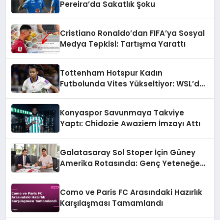
Pereira’da Sakatlık Şoku
Cristiano Ronaldo’dan FIFA’ya Sosyal
Medya Tepkisi: Tartışma Yarattı
Tottenham Hotspur Kadın
Futbolunda Vites Yükseltiyor: WSL’de
Şampiyonluk Hedefi
Konyaspor Savunmaya Takviye
Yaptı: Chidozie Awaziem İmzayı Attı
Galatasaray Sol Stoper İçin Güney
Amerika Rotasında: Genç Yeteneğe
Resmi Teklif
Como ve Paris FC Arasındaki Hazırlık
Karşılaşması Tamamlandı