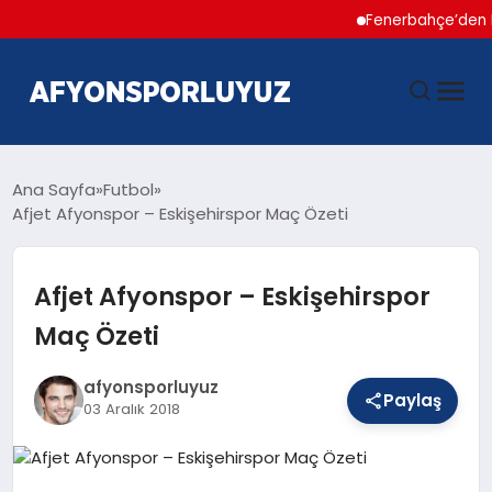
Fenerbahçe’den Hakan 
ANASAYFA
Ana Sayfa
Futbol
Afjet Afyonspor – Eskişehirspor Maç Özeti
HABERLER
Afjet Afyonspor – Eskişehirspor
AFYONSPOR
Maç Özeti
FUTBOL
afyonsporluyuz
Paylaş
03 Aralık 2018
BASKETBOL